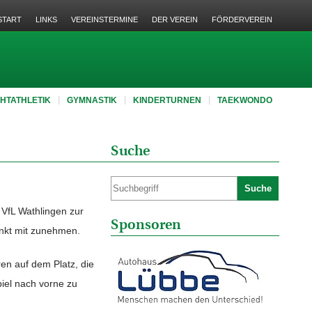
START
LINKS
VEREINSTERMINE
DER VEREIN
FÖRDERVEREIN
CHTATHLETIK
GYMNASTIK
KINDERTURNEN
TAEKWONDO
Suche
Suche
VfL Wathlingen zur
Sponsoren
nkt mit zunehmen.
en auf dem Platz, die
piel nach vorne zu