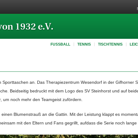
von 1932 e.V.
FUSSBALL
TENNIS
TISCHTENNIS
LEI
en Sporttaschen an. Das Therapiezentrum Wesendorf in der Gifhorner Str
sche. Beidseitig bedruckt mit dem Logo des SV Steinhorst und auf beid
ler, um noch mehr den Teamgeist zufördern.
inen Blumenstrauß an die Gattin. Mit der Leistung klappt es momentan
nsam mit den Eltern und Fans gegrillt, aufdass die Serie noch lange 