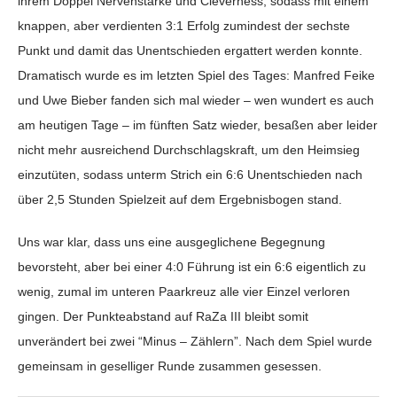
ihrem Doppel Nervenstärke und Cleverness, sodass mit einem
knappen, aber verdienten 3:1 Erfolg zumindest der sechste
Punkt und damit das Unentschieden ergattert werden konnte.
Dramatisch wurde es im letzten Spiel des Tages: Manfred Feike
und Uwe Bieber fanden sich mal wieder – wen wundert es auch
am heutigen Tage – im fünften Satz wieder, besaßen aber leider
nicht mehr ausreichend Durchschlagskraft, um den Heimsieg
einzutüten, sodass unterm Strich ein 6:6 Unentschieden nach
über 2,5 Stunden Spielzeit auf dem Ergebnisbogen stand.
Uns war klar, dass uns eine ausgeglichene Begegnung
bevorsteht, aber bei einer 4:0 Führung ist ein 6:6 eigentlich zu
wenig, zumal im unteren Paarkreuz alle vier Einzel verloren
gingen. Der Punkteabstand auf RaZa III bleibt somit
unverändert bei zwei “Minus – Zählern”. Nach dem Spiel wurde
gemeinsam in geselliger Runde zusammen gesessen.