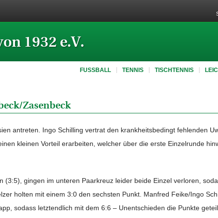
von 1932 e.V.
FUSSBALL
TENNIS
TISCHTENNIS
LEI
nbeck/Zasenbeck
ien antreten. Ingo Schilling vertrat den krankheitsbedingt fehlenden U
inen kleinen Vorteil erarbeiten, welcher über die erste Einzelrunde h
(3:5), gingen im unteren Paarkreuz leider beide Einzel verloren, sod
zer holten mit einem 3:0 den sechsten Punkt. Manfred Feike/Ingo Schi
app, sodass letztendlich mit dem 6:6 – Unentschieden die Punkte getei