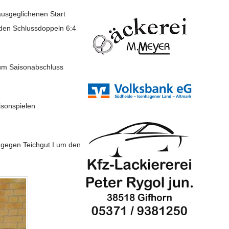
usgeglichenen Start
r den Schlussdoppeln 6:4
zum Saisonabschluss
isonspielen
n gegen Teichgut I um den