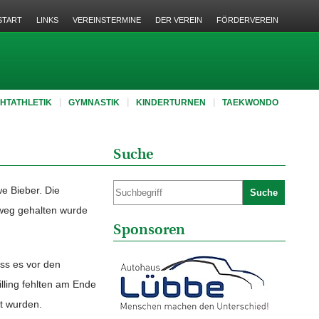
START
LINKS
VEREINSTERMINE
DER VEREIN
FÖRDERVEREIN
CHTATHLETIK
GYMNASTIK
KINDERTURNEN
TAEKWONDO
Suche
we Bieber. Die
Suche
inweg gehalten wurde
Sponsoren
ass es vor den
lling fehlten am Ende
lt wurden.