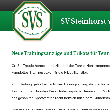
SV Steinhorst 
Neue Trainingsanzüge und Trikots für Ten
Große Freude herrschte kürzlich bei der Tennis-Herrenmannsch
komplettes Trainingspaket für die Filzballkünstler.
Zum Umfang gehört ein schicker Trainingsanzug, dazu erhielten
Tasche hinzu. Thorsten Beck (Abteilungsleiter Tennis) und Mi
des gesamten Sportvereins recht herzlich mit einem Blumenstra
Und das neue Outfit vermag Erfolg in der Zukunft versprechen