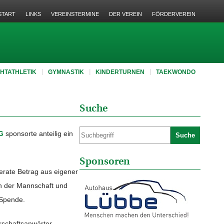
START
LINKS
VEREINSTERMINE
DER VEREIN
FÖRDERVEREIN
CHTATHLETIK
GYMNASTIK
KINDERTURNEN
TAEKWONDO
Suche
G
sponsorte anteilig ein
Suche
Sponsoren
derate Betrag aus eigener
en der Mannschaft und
 Spende.
rschaftsanwärter