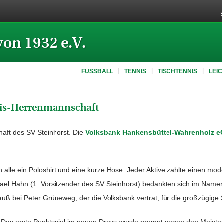
von 1932 e.V.
FUSSBALL
TENNIS
TISCHTENNIS
LEI
nis-Herrenmannschaft
aft des SV Steinhorst. Die
Volksbank Hankensbüttel-Wahrenholz e
 alle ein Poloshirt und eine kurze Hose. Jeder Aktive zahlte einen mo
chael Hahn (1. Vorsitzender des SV Steinhorst) bedankten sich im Nam
uß bei Peter Grüneweg, der die Volksbank vertrat, für die großzügige
: Das erste Punktspiel im neuen Dress wurde prompt gegen den Meiste