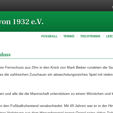
von 1932 e.V.
FUSSBALL
TENNIS
TISCHTENNIS
LEI
hluss
 ein Fernschuss aus 25m in den Knick von Mark Bieber rundeten die Sai
ss die zahlreichen Zuschauer ein abwechslungsreiches Spiel mit viele
en und alle die die Mannschaft unterstützen zu einem Würstchen und 
n den Fußballruhestand verabschiedet. Mit 49 Jahren war er in der Hi
iner Verletzung aus dem Hinrundenspiel gegen Oerrel seine aktive Zei