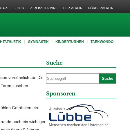
START
LINKS
VEREINSTERMINE
DER VEREIN
FÖRDERVEREIN
CHTATHLETIK
GYMNASTIK
KINDERTURNEN
TAEKWONDO
Suche
son versöhnlich ab. Die
Suche
n Toren zusehen
Sponsoren
kühlen Getränken ein.
nrunde noch ein wichtiger
t nach über 40 Jahren