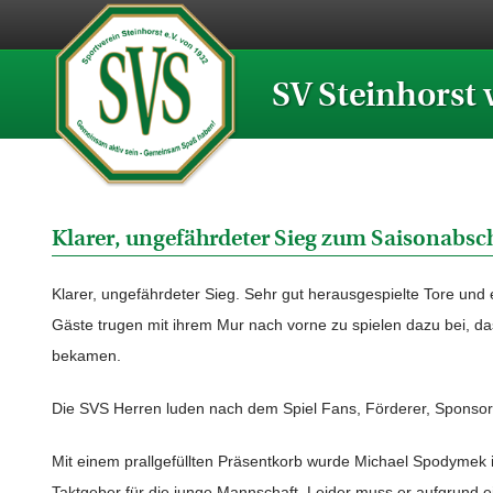
SV Steinhorst 
Klarer, ungefährdeter Sieg zum Saisonabsc
Klarer, ungefährdeter Sieg. Sehr gut herausgespielte Tore und
Gäste trugen mit ihrem Mur nach vorne zu spielen dazu bei, da
bekamen.
Die SVS Herren luden nach dem Spiel Fans, Förderer, Sponsor
Mit einem prallgefüllten Präsentkorb wurde Michael Spodymek i
Taktgeber für die junge Mannschaft. Leider muss er aufgrund e