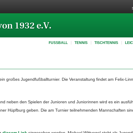
von 1932 e.V.
FUSSBALL
TENNIS
TISCHTENNIS
LEI
ein großes Jugendfußballturnier. Die Veranstaltung findet am Felix-Li
 neben den Spielen der Junioren und Juniorinnen wird es ein ausfüh
r Hüpfburg geben. Die am Turnier teilnehmenden Mannschaften sind 
er
diesem Link
eingesehen werden. Michael Wittvogel steht als Jugendl