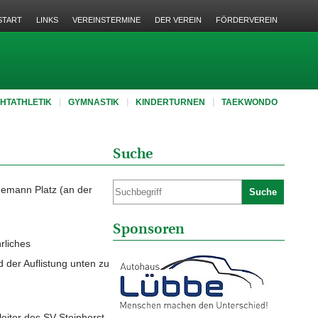
START
LINKS
VEREINSTERMINE
DER VEREIN
FÖRDERVEREIN
CHTATHLETIK
GYMNASTIK
KINDERTURNEN
TAEKWONDO
Suche
nnemann Platz (an der
Suche
Sponsoren
rliches
der Auflistung unten zu
eiter des SV Steinhorst