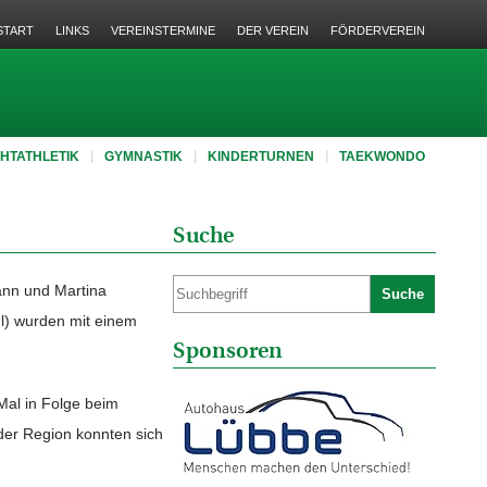
START
LINKS
VEREINSTERMINE
DER VEREIN
FÖRDERVEREIN
CHTATHLETIK
GYMNASTIK
KINDERTURNEN
TAEKWONDO
Suche
mann und Martina
Suche
hl) wurden mit einem
Sponsoren
Mal in Folge beim
der Region konnten sich