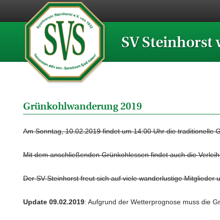
SV Steinhorst 
Grünkohlwanderung 2019
Am Sonntag, 10.02.2019 findet um 14:00 Uhr die traditionelle 
Mit dem anschließenden Grünkohlessen findet auch die Verleih
Der SV Steinhorst freut sich auf viele wanderlustige Mitglieder
Update 09.02.2019
: Aufgrund der Wetterprognose muss die Gr