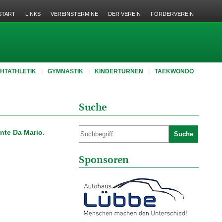
START
LINKS
VEREINSTERMINE
DER VEREIN
FÖRDERVEREIN
CHTATHLETIK
GYMNASTIK
KINDERTURNEN
TAEKWONDO
Suche
ante Da Mario
.
Suche
Sponsoren