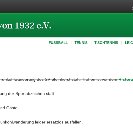
von 1932 e.V.
FUSSBALL
TENNIS
TISCHTENNIS
LEI
Grünkohlwanderung des SV Steinhorst statt. Treffen ist vor dem
Ristor
ung der Sportabzeichen statt.
 und Gäste.
ünkohlwanderung leider ersatzlos ausfallen.