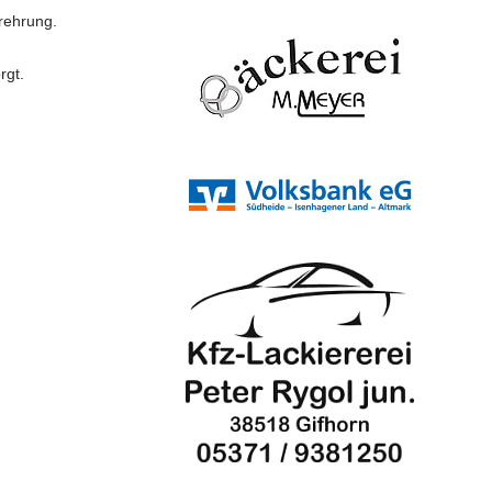
rehrung.
rgt.