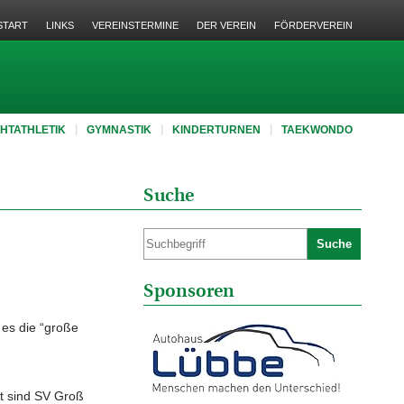
START
LINKS
VEREINSTERMINE
DER VEREIN
FÖRDERVEREIN
CHTATHLETIK
GYMNASTIK
KINDERTURNEN
TAEKWONDO
Suche
Suche
Sponsoren
 es die “große
st sind SV Groß