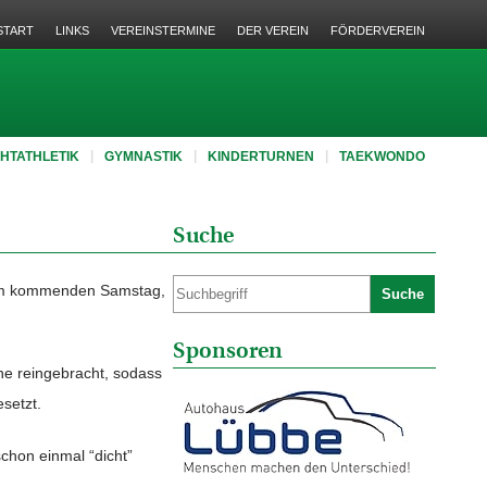
START
LINKS
VEREINSTERMINE
DER VEREIN
FÖRDERVEREIN
CHTATHLETIK
GYMNASTIK
KINDERTURNEN
TAEKWONDO
Suche
. Am kommenden Samstag,
Suche
Sponsoren
ne reingebracht, sodass
setzt.
chon einmal “dicht”