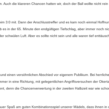
 Auch die klareren Chancen hatten wir, doch der Ball wollte nicht rei
 beim 3:0 mit. Dann der Anschlusstreffer und es kam noch einmal Hoffnun
 es in der 65. Minute den endgültigen Tiefschlag, aber immer noch ni
r schwülen Luft. Aber es sollte nicht sein und alle waren tief enttäusch
 und einen versöhnlichen Abschied vor eigenem Publikum. Bei herrlic
mmer in eine Richtung, mit gelegentlichen Angriffsversuchen der Okerta
ient, denn die Chancenverwertung in der zweiten Halbzeit war wie sch
hauer Spaß am guten Kombinationsspiel unserer Mädels, dass ihnen in 