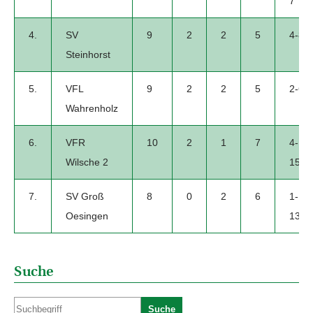
7
4.
SV
9
2
2
5
4-8
Steinhorst
5.
VFL
9
2
2
5
2-6
Wahrenholz
6.
VFR
10
2
1
7
4-
Wilsche 2
15
7.
SV Groß
8
0
2
6
1-
Oesingen
13
Suche
Suche