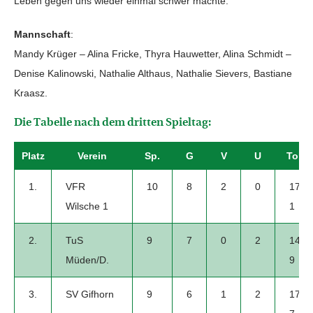
Leben gegen uns wieder einmal schwer machte.
Mannschaft
:
Mandy Krüger – Alina Fricke, Thyra Hauwetter, Alina Schmidt –
Denise Kalinowski, Nathalie Althaus, Nathalie Sievers, Bastiane
Kraasz.
Die Tabelle nach dem dritten Spieltag:
Platz
Verein
Sp.
G
V
U
Tore
1.
VFR
10
8
2
0
17-
Wilsche 1
1
2.
TuS
9
7
0
2
14-
Müden/D.
9
3.
SV Gifhorn
9
6
1
2
17-