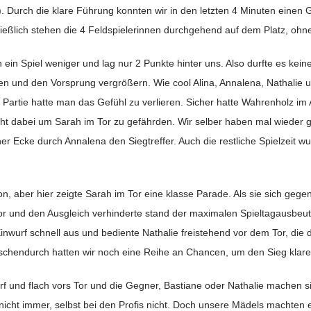
1). Durch die klare Führung konnten wir in den letzten 4 Minuten einen
ießlich stehen die 4 Feldspielerinnen durchgehend auf dem Platz, ohn
h ein Spiel weniger und lag nur 2 Punkte hinter uns. Also durfte es ke
en und den Vorsprung vergrößern. Wie cool Alina, Annalena, Nathalie u
 Partie hatte man das Gefühl zu verlieren. Sicher hatte Wahrenholz im 
cht dabei um Sarah im Tor zu gefährden. Wir selber haben mal wieder 
 Ecke durch Annalena den Siegtreffer. Auch die restliche Spielzeit wu
, aber hier zeigte Sarah im Tor eine klasse Parade. Als sie sich gegen d
r und den Ausgleich verhinderte stand der maximalen Spieltagausbeut
wurf schnell aus und bediente Nathalie freistehend vor dem Tor, die de
ischendurch hatten wir noch eine Reihe an Chancen, um den Sieg klarer
f und flach vors Tor und die Gegner, Bastiane oder Nathalie machen sie
icht immer, selbst bei den Profis nicht. Doch unsere Mädels machten e