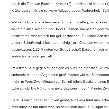
durch die Tore von Bastiane Kraasz (2) und Nathalie Althaus (
Kräfte sparen für die schwere Aufgabe gegen Wahrenholz. Schl
Wahrenholz, als Tabellenzweiter vor dem Spieltag, hatte ja noc
weiterhin alles selber in der Hand zu haben. Am besten gewinn
bestimmten, war einfach nur geil anzusehen. Zu keiner Zeit der
andere Schußmöglichkeit, aber richtig klare Chancen waren ni
ausgelassen. 1:20 Minuten vor Schluß schoß Bastiane nach einer
souverän heruntergespielt.
Im letzten Spiel gegen Müden gab es nur eine brenzlige Situation
stehende Müdener Angreiferin groß machte wie ein Scheunento
mehr im Weg. Zwei Minuten vor Schluß führte Bastiane einen Ein
Ecke schob. Die Führung erzielte Bastiane in der 4 Minute. Zw
Beim Training hatten wir Ecken geübt, Annalena führt aus, schar
man muss es nur umsetzen, so denkt man doch, nur klappt es n