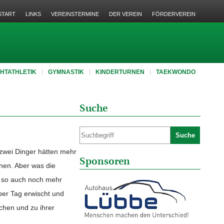
START
LINKS
VEREINSTERMINE
DER VEREIN
FÖRDERVEREIN
CHTATHLETIK
GYMNASTIK
KINDERTURNEN
TAEKWONDO
Suche
Suche
 zwei Dinger hätten mehr
Sponsoren
nen. Aber was die
en so auch noch mehr
per Tag erwischt und
echen und zu ihrer