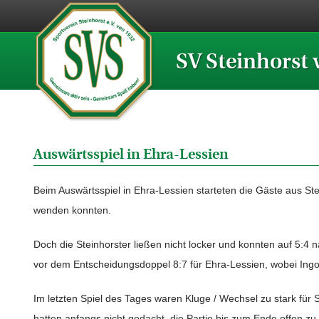
SV Steinhorst 
Auswärtsspiel in Ehra-Lessien
Beim Auswärtsspiel in Ehra-Lessien starteten die Gäste aus St
wenden konnten.
Doch die Steinhorster ließen nicht locker und konnten auf 5:4 
vor dem Entscheidungsdoppel 8:7 für Ehra-Lessien, wobei Ingo S
Im letzten Spiel des Tages waren Kluge / Wechsel zu stark für S
hatten anfangs nicht gedacht, die Partie bis zum Ende offen zu g