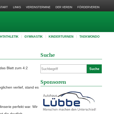
START
LINKS
VEREINSTERMINE
DER VEREIN
FÖRDERVEREIN
CHTATHLETIK
GYMNASTIK
KINDERTURNEN
TAEKWONDO
Suche
das Blatt zum 4:2
Suche
Sponsoren
lichen verlief, stand es
inserie perfekt war. Wir
st die deutlich