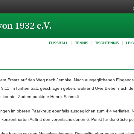
von 1932 e.V.
FUSSBALL
TENNIS
TISCHTENNIS
LEI
eltem Ersatz auf den Weg nach Jembke. Nach ausgeglichenen Eingangsdo
it 9:11 im fünften Satz geschlagen geben, während Uwe Bieber nach d
nen konnte. Zudem punktete Henrik Schmidt.
arungen im oberen Paarkreuz ebenfalls ausgeglichen zum 4:4 verliefen
 konzentrierten Auftritt den vorentscheidenen 6. Punkt für die Gäste per
den bereits vor den Abschlussdoppeln. Das sollte aber noch nicht alle