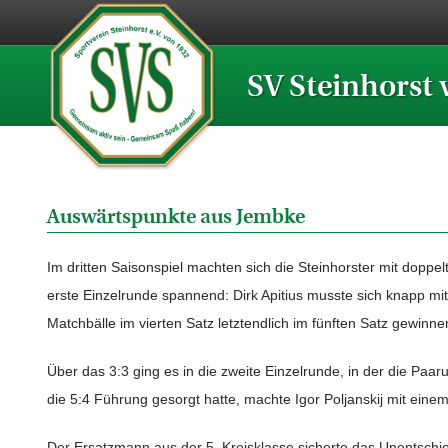
SV Steinhorst 
Auswärtspunkte aus Jembke
Im dritten Saisonspiel machten sich die Steinhorster mit dopp
erste Einzelrunde spannend: Dirk Apitius musste sich knapp m
Matchbälle im vierten Satz letztendlich im fünften Satz gewin
Über das 3:3 ging es in die zweite Einzelrunde, in der die Pa
die 5:4 Führung gesorgt hatte, machte Igor Poljanskij mit einem
Der Ersatzmann aus der 5. Kreisklasse sicherte das Unentschie