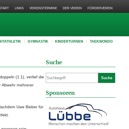
START
LINKS
VEREINSTERMINE
DER VEREIN
FÖRDERVEREIN
CHTATHLETIK
GYMNASTIK
KINDERTURNEN
TAEKWONDO
Suche
ppeln (1:1), verlief die
Suche
er Abwehr mehrerer
Sponsoren
. Nachdem Uwe Bieber für
fekt.
s gewesen sein: