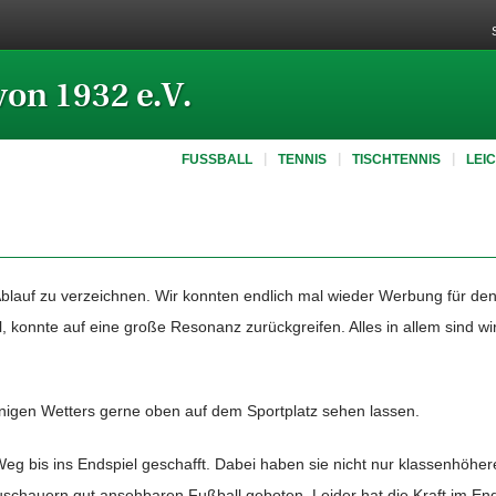
von 1932 e.V.
FUSSBALL
TENNIS
TISCHTENNIS
LEI
blauf zu verzeichnen. Wir konnten endlich mal wieder Werbung für den
, konnte auf eine große Resonanz zurückgreifen. Alles in allem sind w
nigen Wetters gerne oben auf dem Sportplatz sehen lassen.
eg bis ins Endspiel geschafft. Dabei haben sie nicht nur klassenhö
schauern gut ansehbaren Fußball geboten. Leider hat die Kraft im En