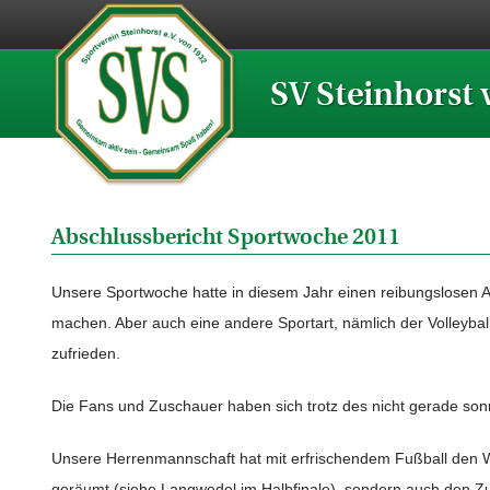
SV Steinhorst 
Abschlussbericht Sportwoche 2011
Unsere Sportwoche hatte in diesem Jahr einen reibungslosen A
machen. Aber auch eine andere Sportart, nämlich der Volleyball
zufrieden.
Die Fans und Zuschauer haben sich trotz des nicht gerade son
Unsere Herrenmannschaft hat mit erfrischendem Fußball den W
geräumt (siehe Langwedel im Halbfinale), sondern auch den Zu