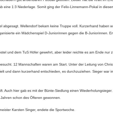
b eine 1:3 Niederlage. Somit ging der Felix-Linnemann-Pokal in dies
el abgesagt. Wellendorf bekam keine Truppe voll. Kurzerhand haben wi
ganisierte ein Mädchenspiel D-Juniorinnen gegen die B-Juniorinnen. E
tel und dem TuS Höfer gewehrt, aber leider reichte es am Ende nur zu
besucht. 12 Mannschaften waren am Start. Unter der Leitung von Chris
pielt und dann kurzerhand entschieden, es durchzuziehen. Sieger war i
ft. Auch hier gab es mit der Bünte-Siedlung einen Wiederholungsieger
en Jahren schon des Öfteren gewonnen.
meister Karsten Singer, endete die Sportwoche.