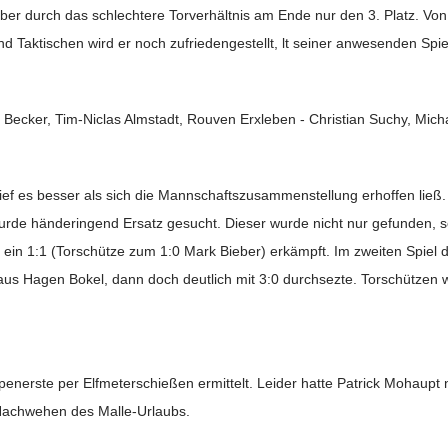
aber durch das schlechtere Torverhältnis am Ende nur den 3. Platz. Von
d Taktischen wird er noch zufriedengestellt, lt seiner anwesenden Spie
ik Becker, Tim-Niclas Almstadt, Rouven Erxleben - Christian Suchy, Mic
ief es besser als sich die Mannschaftszusammenstellung erhoffen ließ.
urde händeringend Ersatz gesucht. Dieser wurde nicht nur gefunden, s
in 1:1 (Torschütze zum 1:0 Mark Bieber) erkämpft. Im zweiten Spiel da
aus Hagen Bokel, dann doch deutlich mit 3:0 durchsezte. Torschützen 
enerste per Elfmeterschießen ermittelt. Leider hatte Patrick Mohaupt 
g Nachwehen des Malle-Urlaubs.