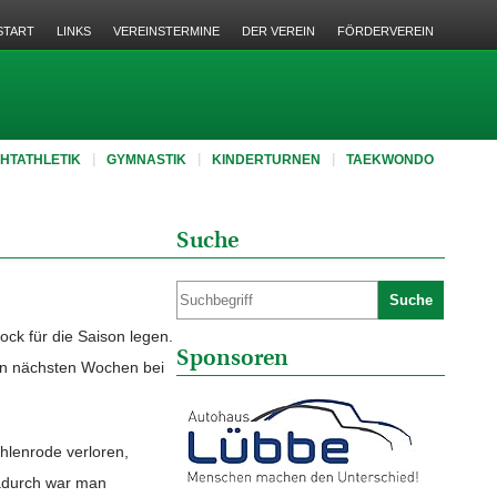
START
LINKS
VEREINSTERMINE
DER VEREIN
FÖRDERVEREIN
CHTATHLETIK
GYMNASTIK
KINDERTURNEN
TAEKWONDO
Suche
Suche
ck für die Saison legen.
Sponsoren
 den nächsten Wochen bei
hlenrode verloren,
dadurch war man